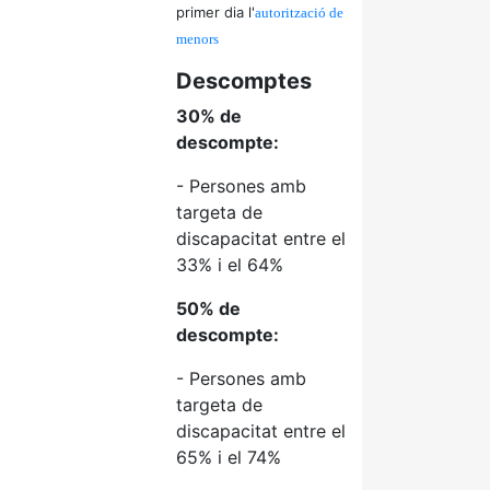
primer dia l'
autorització de
menors
Descomptes
30% de
descompte:
- Persones amb
targeta de
discapacitat entre el
33% i el 64%
50% de
descompte:
- Persones amb
targeta de
discapacitat entre el
65% i el 74%