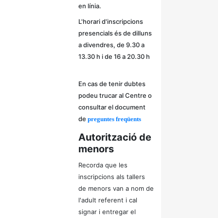
en línia.
L'horari d'inscripcions
presencials és de dilluns
a divendres, de 9.30 a
13.30 h i de 16 a 20.30 h
En cas de tenir dubtes
podeu trucar al Centre o
consultar el document
de
preguntes freqüents
Autorització de
menors
Recorda que les
inscripcions als tallers
de menors van a nom de
l'adult referent i cal
signar i entregar el