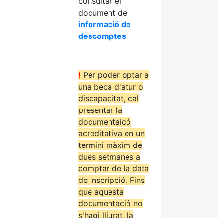
consultar el
document de
informació de
descomptes
!
Per poder optar a
una beca d'atur o
discapacitat, cal
presentar la
documentaicó
acreditativa en un
termini màxim de
dues setmanes a
comptar de la data
de inscripció. Fins
que aquesta
documentació no
s'hagi lliurat, la