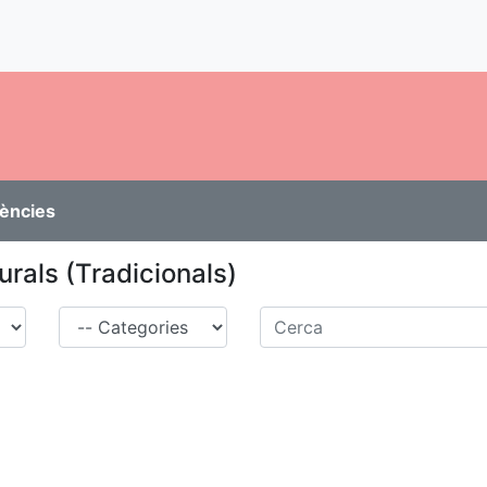
rències
urals (Tradicionals)
Família
Cerca