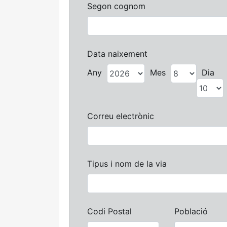
Segon cognom
Data naixement
Any
Mes
Dia
Correu electrònic
Tipus i nom de la via
Codi Postal
Població