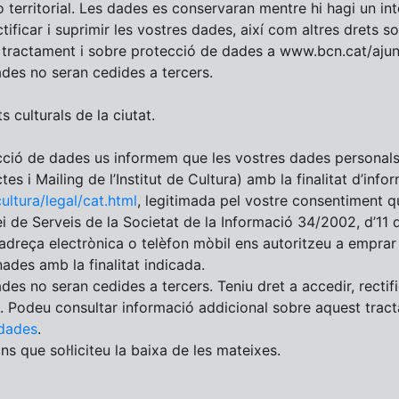
/o territorial. Les dades es conservaran mentre hi hagi un in
ctificar i suprimir les vostres dades, així com altres drets 
t tractament i sobre protecció de dades a www.bcn.cat/aju
dades no seran cedides a tercers.
s culturals de la ciutat.
ció de dades us informem que les vostres dades personals 
es i Mailing de l’Institut de Cultura) amb la finalitat d’info
cultura/legal/cat.html
, legitimada pel vostre consentiment q
i de Serveis de la Societat de la Informació 34/2002, d’11 d
dreça electrònica o telèfon mòbil ens autoritzeu a emprar 
des amb la finalitat indicada.
ades no seran cedides a tercers. Teniu dret a accedir, rectifi
s. Podeu consultar informació addicional sobre aquest trac
dades
.
ns que sol·liciteu la baixa de les mateixes.