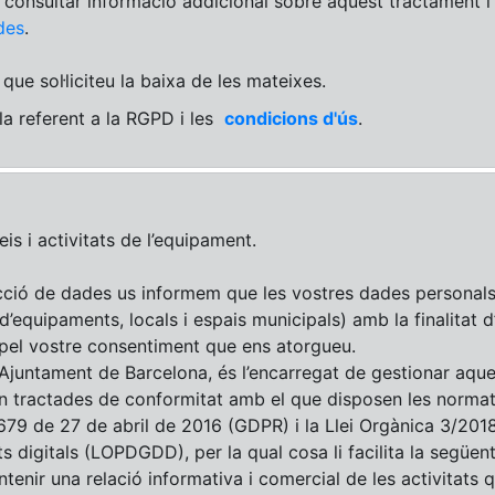
u consultar informació addicional sobre aquest tractament 
des
.
que sol·liciteu la baixa de les mateixes.
ula referent a la RGPD i les
condicions d'ús
.
is i activitats de l’equipament.
ció de dades us informem que les vostres dades personals 
 d’equipaments, locals i espais municipals) amb la finalitat d
 pel vostre consentiment que ens atorgueu.
 l’Ajuntament de Barcelona, és l’encarregat de gestionar aqu
an tractades de conformitat amb el que disposen les norma
679 de 27 de abril de 2016 (GDPR) i la Llei Orgànica 3/20
s digitals (LOPDGDD), per la qual cosa li facilita la següent
enir una relació informativa i comercial de les activitats q