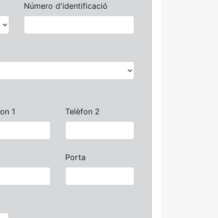
Número d'identificació
fon 1
Telèfon 2
Porta