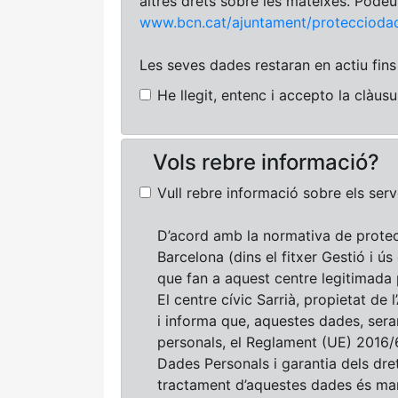
altres drets sobre les mateixes. Pode
www.bcn.cat/ajuntament/proteccioda
Les seves dades restaran en actiu fins 
He llegit, entenc i accepto la clàus
Vols rebre informació?
Vull rebre informació sobre els serve
D’acord amb la normativa de protec
Barcelona (dins el fitxer Gestió i ús
que fan a aquest centre legitimada
El centre cívic Sarrià, propietat de
i informa que, aquestes dades, ser
personals, el Reglament (UE) 2016/
Dades Personals i garantia dels dret
tractament d’aquestes dades és mant