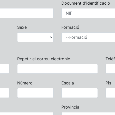
Document d'identificació
Sexe
Formació
Repetir el correu electrònic
Telè
Número
Escala
Pis
Provincia