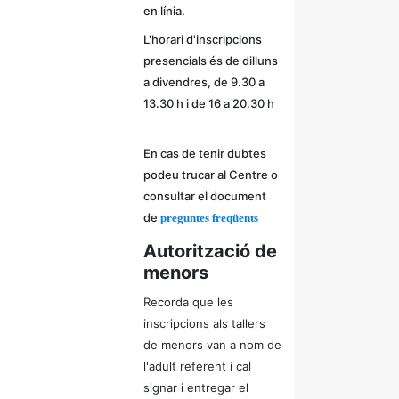
en línia.
L'horari d'inscripcions
presencials és de dilluns
a divendres, de 9.30 a
13.30 h i de 16 a 20.30 h
En cas de tenir dubtes
podeu trucar al Centre o
consultar el document
de
preguntes freqüents
Autorització de
menors
Recorda que les
inscripcions als tallers
de menors van a nom de
l'adult referent i cal
signar i entregar el