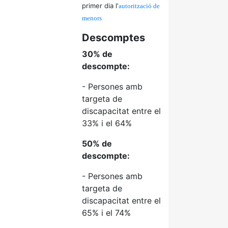
primer dia l'
autorització de
menors
Descomptes
30% de
descompte:
- Persones amb
targeta de
discapacitat entre el
33% i el 64%
50% de
descompte:
- Persones amb
targeta de
discapacitat entre el
65% i el 74%