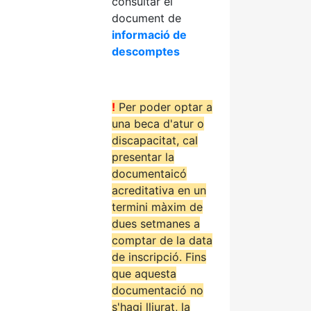
consultar el
document de
informació de
descomptes
!
Per poder optar a
una beca d'atur o
discapacitat, cal
presentar la
documentaicó
acreditativa en un
termini màxim de
dues setmanes a
comptar de la data
de inscripció. Fins
que aquesta
documentació no
s'hagi lliurat, la